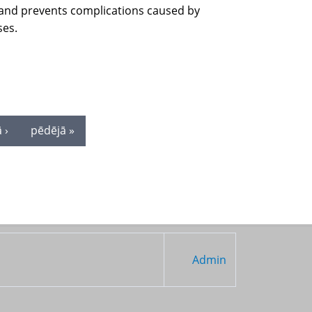
on and prevents complications caused by
ses.
 ›
pēdējā »
Admin