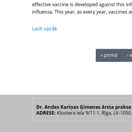
effective vaccine is developed against this i
influenza. This year, as every year, vaccines a
Lasīt vairāk
Lapas
« pirmā
‹ 
Dr. Andas Kariņas Ģimenes ārsta prakse
ADRESE:
Klostera iela 9/11-1, Rīga, LV-1050