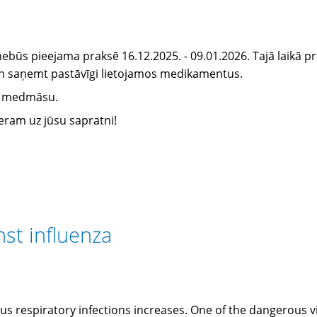
nebūs pieejama praksē 16.12.2025. - 09.01.2026. Tajā laikā pr
un saņemt pastāvīgi lietojamos medikamentus.
ur medmāsu.
ram uz jūsu sapratni!
nst influenza
s respiratory infections increases. One of the dangerous vira