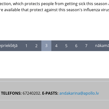
nfection, which protects people from getting sick this seas
re available that protect against this season's influenza viru
iepriekšējā
1
2
3
4
5
6
7
nākamā
.
TELEFONS:
67240202.
E-PASTS:
andakarina@apollo.lv